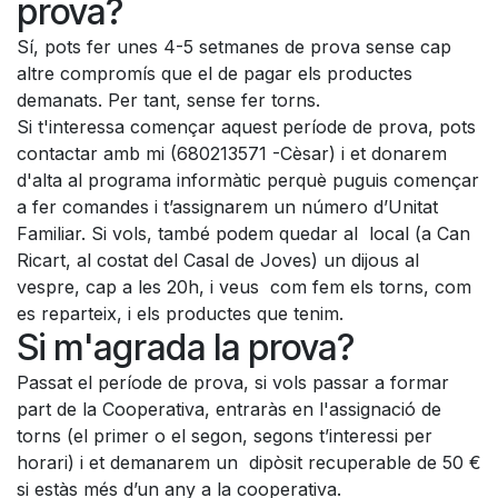
prova?
Sí, pots fer unes 4-5 setmanes de prova sense cap
altre compromís que el de pagar els productes
demanats. Per tant, sense fer torns.
Si t'interessa començar aquest període de prova, pots
contactar amb mi (680213571 -Cèsar) i et donarem
d'alta al programa informàtic perquè puguis començar
a fer comandes i t’assignarem un número d’Unitat
Familiar. Si vols, també podem quedar al local (a Can
Ricart, al costat del Casal de Joves) un dijous al
vespre, cap a les 20h, i veus com fem els torns, com
es reparteix, i els productes que tenim.
Si m'agrada la prova?
Passat el període de prova, si vols passar a formar
part de la Cooperativa, entraràs en l'assignació de
torns (el primer o el segon, segons t’interessi per
horari) i et demanarem un dipòsit recuperable de 50 €
si estàs més d’un any a la cooperativa.